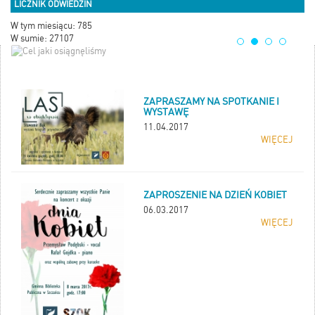
LICZNIK ODWIEDZIN
W tym miesiącu: 785
W sumie: 27107
Cel jaki osiągnęliśmy
ZAPRASZAMY NA SPOTKANIE I
WYSTAWĘ
11.04.2017
WIĘCEJ
ZAPROSZENIE NA DZIEŃ KOBIET
06.03.2017
WIĘCEJ