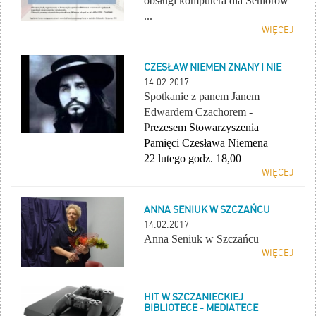
obsługi komputera dla Seniorów
...
WIĘCEJ
CZESŁAW NIEMEN ZNANY I NIE
14.02.2017
Spotkanie z panem Janem
Edwardem Czachorem -
P
rezesem Stowarzyszenia
Pamięci Czesława Niemena
22 lutego godz. 18,00
WIĘCEJ
ANNA SENIUK W SZCZAŃCU
14.02.2017
Anna Seniuk w Szczańcu
WIĘCEJ
HIT W SZCZANIECKIEJ
BIBLIOTECE - MEDIATECE