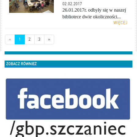
02.02.2017
26.01.2017r. odbyły się w naszej
bibliotece dwie okoliczności...
WIĘCEJ
«
1
2
3
»
ZOBACZ RÓWNIEŻ