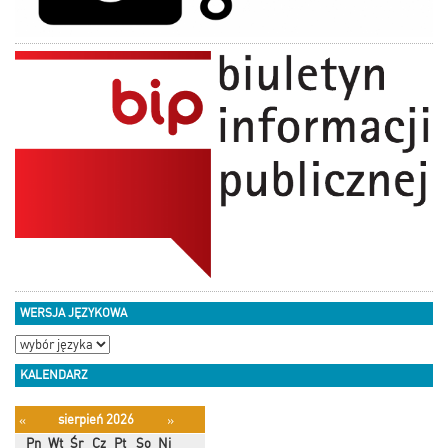
WERSJA JĘZYKOWA
KALENDARZ
sierpień 2026
«
»
Pn
Wt
Śr
Cz
Pt
So
Ni