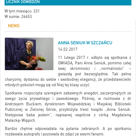
LICZNIK ODWIEDZIN
W tym miesiącu: 331
W sumie: 26653
NEWS
ANNA SENIUK W SZCZAŃCU
14.02.2017
11 lutego 2017 r. odbyło się spotkanie z
GWIADĄ. Pani Anna Seniuk, pomimo całej
swej skromności i „normalności” –
gwiazdą jest bezwzględnie. Tak pełna
charyzmy, dystansu do siebie i swobodnej elegancji, że przedstawicielki
młodych pokoleń mogą się od Niej tej klasy uczyć.
Spotkanie rozpoczęła szeregiem zabawnych anegdot, zaczerpniętych ze
swego życia prywatnego i zawodowego. Później, w rozmowie z dr
Andrzejem Buckiem, dyrektorem Wojewódzkiej i Miejskiej Biblioteki
Publicznej w Zielonej Górze, przybliżyła treść książki „Anna Seniuk.
Nietypowa baba jestem”, napisanej wspólnie z córką Magdaleną
Małecką-Wippich.
Bardzo chętnie odpowiadała na pytania zebranych. A po spotkaniu
rozdawała autografy i pozowała do zdjęć ze swymi fanami.