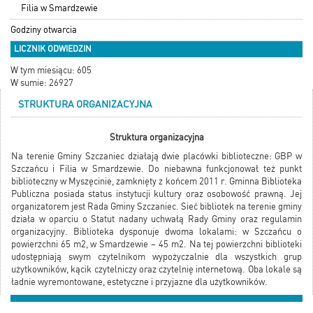
Filia w Smardzewie
Godziny otwarcia
LICZNIK ODWIEDZIN
W tym miesiącu: 605
W sumie: 26927
STRUKTURA ORGANIZACYJNA
Struktura organizacyjna
Na terenie Gminy Szczaniec działają dwie placówki biblioteczne: GBP w
Szczańcu i Filia w Smardzewie. Do niebawna funkcjonował też punkt
biblioteczny w Myszęcinie, zamknięty z końcem 2011 r. Gminna Biblioteka
Publiczna posiada status instytucji kultury oraz osobowość prawną. Jej
organizatorem jest Rada Gminy Szczaniec. Sieć bibliotek na terenie gminy
działa w oparciu o Statut nadany uchwałą Rady Gminy oraz regulamin
organizacyjny. Biblioteka dysponuje dwoma lokalami: w Szczańcu o
powierzchni 65 m2, w Smardzewie – 45 m2. Na tej powierzchni biblioteki
udostępniają swym czytelnikom wypożyczalnie dla wszystkich grup
użytkowników, kącik czytelniczy oraz czytelnię internetową. Oba lokale są
ładnie wyremontowane, estetyczne i przyjazne dla użytkowników.