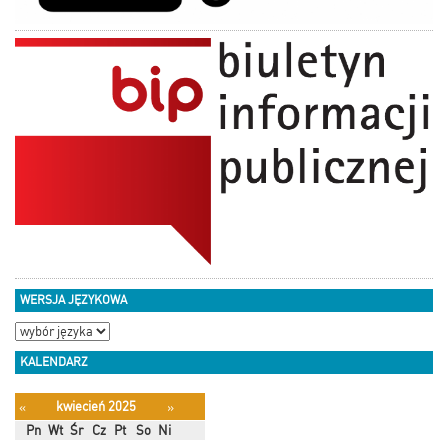
WERSJA JĘZYKOWA
KALENDARZ
kwiecień 2025
«
»
Pn
Wt
Śr
Cz
Pt
So
Ni